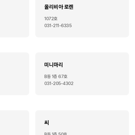
올리비아 로렌
1072호
031-211-6335
미니마리
B동 1층 67호
031-205-4302
씨
B동 1층 50호