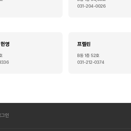
031-204-0026
이헌영
프렐린
7호
B동 1층 52호
8336
031-212-0374
로그인