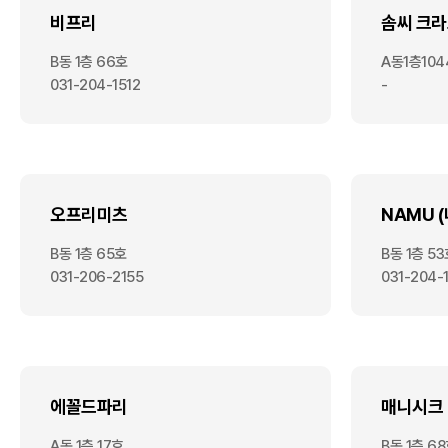
비프리
솜씨 크
B동 1층 66호
A동1층104
031-204-1512
-
오프리미츠
NAMU (
B동 1층 65호
B동 1층 5
031-206-2155
031-204-
에꼴드파리
매니시크
A동 1층 17호
B동 1층 6