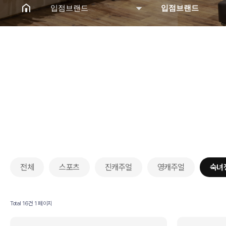
입점브랜드
입점브랜드
매장 및 시설안내
입점브랜드
입점브랜드
이벤트
고객센터
오시는길
전체
스포츠
진캐주얼
영캐주얼
숙녀
Total 16건
1 페이지