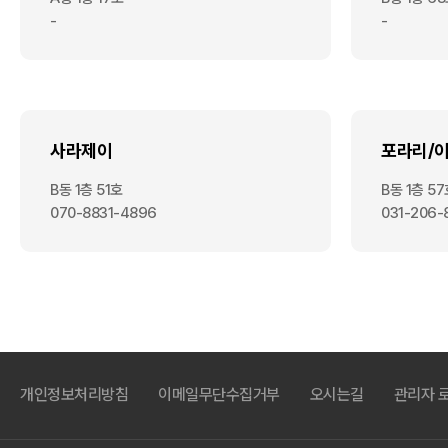
-
-
사라제이
포라리/
B동 1층 51호
B동 1층 5
070-8831-4896
031-206-
개인정보처리방침
이메일무단수집거부
오시는길
관리자 