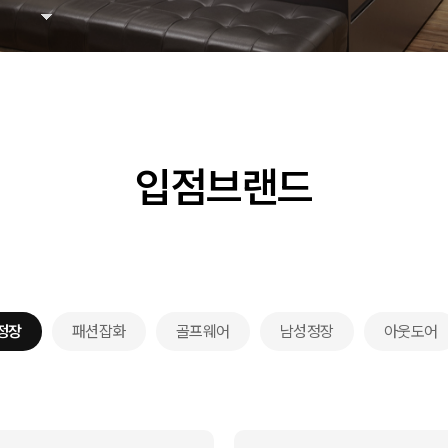
입점브랜드
정장
패션잡화
골프웨어
남성정장
아웃도어