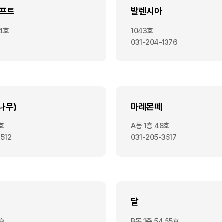
라프트
발렌시아
4호
1043호
031-204-1376
나무)
마레몬떼
3호
A동 1층 48호
1512
031-205-3517
달
8호
B동 1층 54,55호