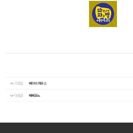
이전글
베이비 하우스
다음글
베베모노