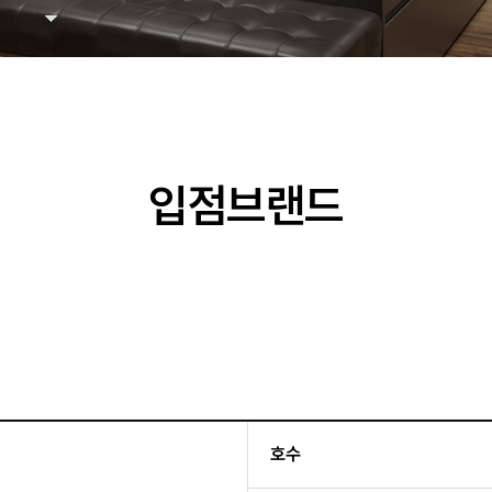
입점브랜드
호수