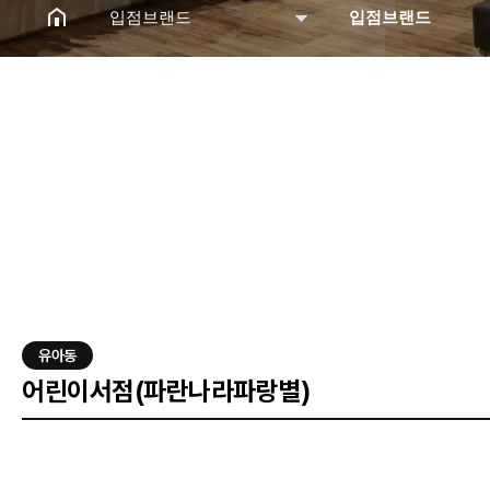
입점브랜드
입점브랜드
매장 및 시설안내
입점브랜드
입점브랜드
이벤트
고객센터
오시는길
유아동
어린이서점(파란나라파랑별)